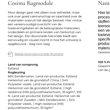
Cosima Rugmodule
Nant
Mooi design gaat niet alleen over esthetiek, maar
Hier kr
ook over goed vakmanschap en openheid over de
proces
materialen waaruit het design bestaat. Hier vind je
stoffe
een vereenvoudigd overzicht van de
leerso
toeleveringsketen en de belangrijkste materialen,
een ve
onderdelen en primaire landen van herkomst van
toelev
het design. Een doorsnede hieronder biedt een
specifi
eenvoudig en visueel inzicht in hoe het ontwerp is
produc
opgebouwd – laag voor laag.
materi
Geweven
Bekijk dwarsdoorsnede illustratie
100 % P
Land van oorsprong
Gesponn
Estland
van de 
Rugleuning
66% Eendenveren. Land van productie: Estland.
Herkomst van de grondstof: China. | 34%
Polyester vezels. Land van productie: Estland.
Herkomst van de grondstof: Estland. | High
resilience (HR) polyurethaanschuim, 35 kg/m³, 100
N. Land van productie: Estland. Herkomst van de
grondstof: Zweden. | 66% Eendenveren. | 34%
Polyester vezels. | High resilience (HR)
polyurethaanschuim, 35 kg/m³.