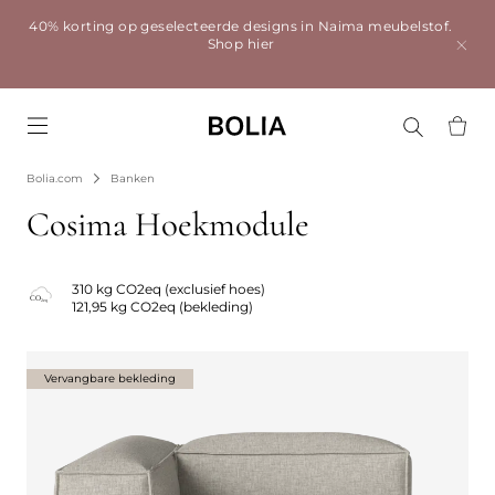
40% korting op geselecteerde designs in Naima meubelstof.
Shop hier
Go to frontpage
Bolia.com
Banken
Cosima Hoekmodule
310 kg CO2eq (exclusief hoes)
121,95 kg CO2eq (bekleding)
Vervangbare bekleding