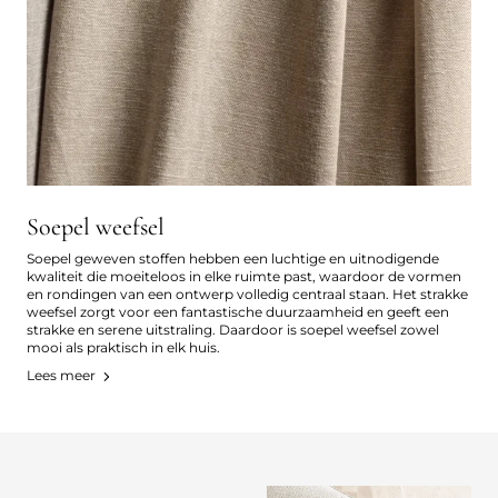
Soepel weefsel
Soepel geweven stoffen hebben een luchtige en uitnodigende
kwaliteit die moeiteloos in elke ruimte past, waardoor de vormen
en rondingen van een ontwerp volledig centraal staan. Het strakke
weefsel zorgt voor een fantastische duurzaamheid en geeft een
strakke en serene uitstraling. Daardoor is soepel weefsel zowel
mooi als praktisch in elk huis.
Lees meer