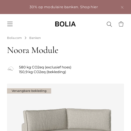
30% op modulaire banken.
Shop hier
Go to frontpage
Bolia.com
Banken
Noora Module
580 kg CO2eq (exclusief hoes)
150,9 kg CO2eq (bekleding)
Vervangbare bekleding