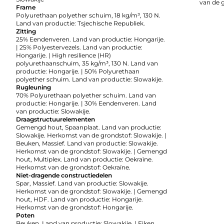
van de 
Frame
Polyurethaan polyether schuim, 18 kg/m³, 130 N.
Land van productie: Tsjechische Republiek.
Zitting
25% Eendenveren. Land van productie: Hongarije.
| 25% Polyestervezels. Land van productie:
Hongarije. | High resilience (HR)
polyurethaanschuim, 35 kg/m³, 130 N. Land van
productie: Hongarije. | 50% Polyurethaan
polyether schuim. Land van productie: Slowakije.
Rugleuning
70% Polyurethaan polyether schuim. Land van
productie: Hongarije. | 30% Eendenveren. Land
van productie: Slowakije.
Draagstructuurelementen
Gemengd hout, Spaanplaat. Land van productie:
Slowakije. Herkomst van de grondstof: Slowakije. |
Beuken, Massief. Land van productie: Slowakije.
Herkomst van de grondstof: Slowakije. | Gemengd
hout, Multiplex. Land van productie: Oekraïne.
Herkomst van de grondstof: Oekraïne.
Niet-dragende constructiedelen
Spar, Massief. Land van productie: Slowakije.
Herkomst van de grondstof: Slowakije. | Gemengd
hout, HDF. Land van productie: Hongarije.
Herkomst van de grondstof: Hongarije.
Poten
Beuken. Land van productie: Slowakije. | Eiken,