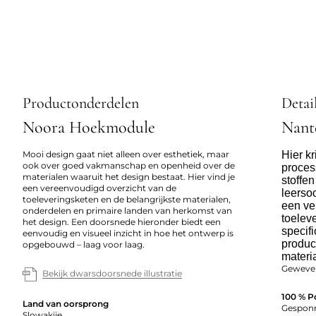
Productonderdelen
Detai
Noora Hoekmodule
Nant
Mooi design gaat niet alleen over esthetiek, maar
Hier kr
ook over goed vakmanschap en openheid over de
proces
materialen waaruit het design bestaat. Hier vind je
stoffe
een vereenvoudigd overzicht van de
leerso
toeleveringsketen en de belangrijkste materialen,
een ve
onderdelen en primaire landen van herkomst van
toelev
het design. Een doorsnede hieronder biedt een
specifi
eenvoudig en visueel inzicht in hoe het ontwerp is
produc
opgebouwd – laag voor laag.
materi
Geweven
Bekijk dwarsdoorsnede illustratie
100 % P
Land van oorsprong
Gesponn
Slowakije