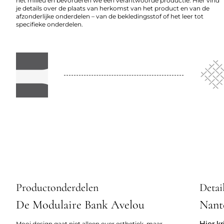
het milieu en bevorderen we een verantwoorde productie. Hier vind
je details over de plaats van herkomst van het product en van de
afzonderlijke onderdelen – van de bekledingsstof of het leer tot
specifieke onderdelen.
Productonderdelen
Detai
De Modulaire Bank Avelou
Nant
Mooi design gaat niet alleen over esthetiek, maar