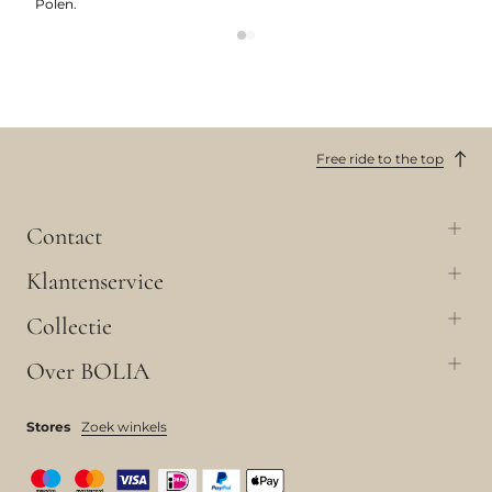
Polen.
Free ride to the top
Contact
Klantenservice
Collectie
Over BOLIA
Stores
Zoek winkels