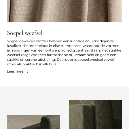
Soepel weefsel
Soepel geweven stoffen hebben een luchtige en uitnodigende
kwaliteit die moeiteloos in elke ruimte past, waardoor de vormen
en rondingen van een ontwerp volledig centraal staan. Het strakke
weefsel zorgt voor een fantastische duurzaamheid en geeft een
strakke en serene uitstraling. Daardoor is soepel weefsel zowel
mooi als praktisch in elk huis.
Lees meer