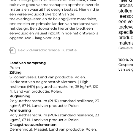
Hier kr
ook over goed vakmanschap en openheid over de
proces
materialen waaruit het design bestaat. Hier vind je
stoffe
een vereenvoudigd overzicht van de
leerso
toeleveringsketen en de belangrijkste materialen,
een ve
onderdelen en primaire landen van herkomst van
toelev
het design. Een doorsnede hieronder biedt een
specifi
eenvoudig en visueel inzicht in hoe het ontwerp is
produc
opgebouwd – laag voor laag.
materi
Geweven
Bekijk dwarsdoorsnede illustratie
100 % P
Land van oorsprong
Gesponn
Polen
van de 
Zitting
Siliconenvezels. Land van productie: Polen.
Herkomst van de grondstof: Vietnam. | High
resilience (HR) polyurethaanschuim, 35 kg/m³, 120
N. Land van productie: Polen.
Rugleuning
Polyurethaanschuim (PUR) standard resilience, 23
kg/m³, 67 N. Land van productie: Polen.
Armleuning
Polyurethaanschuim (PUR) standard resilience, 23
kg/m³, 67 N. Land van productie: Polen.
Draagstructuurelementen
Dennenhout, Massief. Land van productie: Polen.