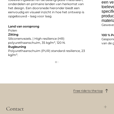
een ve
onderdelen en primaire landen van herkomst van
toelev
het design. Een doorsnede hieronder biedt een
specifi
eenvoudig en visueel inzicht in hoe het ontwerp is
produc
opgebouwd – laag voor laag.
materi
Geweven
Land van oorsprong
Polen
Zitting
100 % P
Siliconenvezels. | High resilience (HR)
Gesponn
polyurethaanschuim, 35 kg/m³, 120 N.
van de 
Rugleuning
Polyurethaanschuim (PUR) standard resilience, 23
kg/m³.
Free ride to the top
Contact