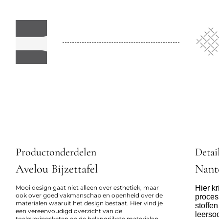
Productonderdelen
Detai
Avelou Bijzettafel
Nant
Mooi design gaat niet alleen over esthetiek, maar
Hier kr
ook over goed vakmanschap en openheid over de
proces
materialen waaruit het design bestaat. Hier vind je
stoffe
een vereenvoudigd overzicht van de
leerso
toeleveringsketen en de belangrijkste materialen,