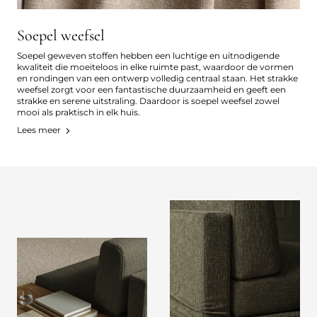
Soepel weefsel
Soepel geweven stoffen hebben een luchtige en uitnodigende
kwaliteit die moeiteloos in elke ruimte past, waardoor de vormen
en rondingen van een ontwerp volledig centraal staan. Het strakke
weefsel zorgt voor een fantastische duurzaamheid en geeft een
strakke en serene uitstraling. Daardoor is soepel weefsel zowel
mooi als praktisch in elk huis.
Lees meer