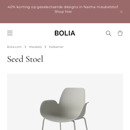
40% korting op geselecteerde designs in Naima meubelstof.
Shop hier
Go to frontpage
Bolia.com
Meubels
Eetkamer
Seed Stoel