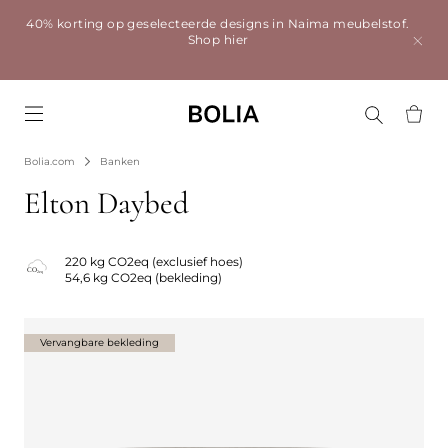
40% korting op geselecteerde designs in Naima meubelstof.
Shop hier
Go to frontpage
Bolia.com
Banken
Elton Daybed
220 kg CO2eq (exclusief hoes)
54,6 kg CO2eq (bekleding)
Vervangbare bekleding