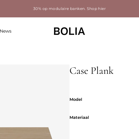
30% op modulaire banken.
Shop hier
News
Case Plank
Model
Model
Materiaal
Materiaal