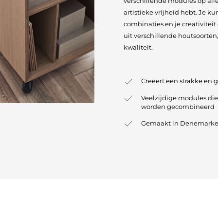
verschillende modules op all
artistieke vrijheid hebt. Je k
combinaties en je creativitei
uit verschillende houtsoorte
kwaliteit.
Creëert een strakke en 
Veelzijdige modules die
worden gecombineerd
Gemaakt in Denemarken