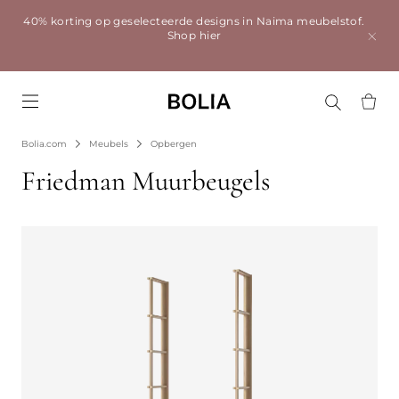
40% korting op geselecteerde designs in Naima meubelstof.
Shop hier
Go to frontpage
Bolia.com
Meubels
Opbergen
Friedman Muurbeugels