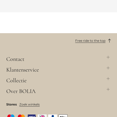
Free ride to the top
Contact
Klantenservice
Collectie
Over BOLIA
Stores
Zoek winkels