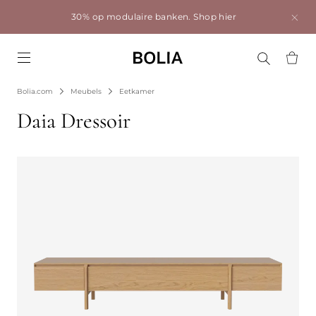
30% op modulaire banken.
Shop hier
Go to frontpage
Bolia.com
Meubels
Eetkamer
Daia Dressoir