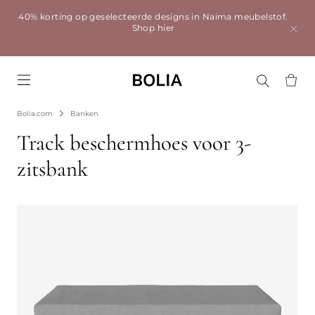
40% korting op geselecteerde designs in Naima meubelstof.
Shop hier
Go to frontpage
Bolia.com
Banken
Track beschermhoes voor 3-
zitsbank