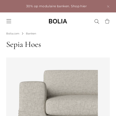
30% op modulaire banken.
Shop hier
Go to frontpage
Bolia.com
Banken
Sepia Hoes