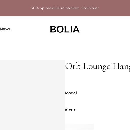
30% op modulaire banken.
Shop hier
News
Orb Lounge Han
Model
Model
Kleur
Kleur