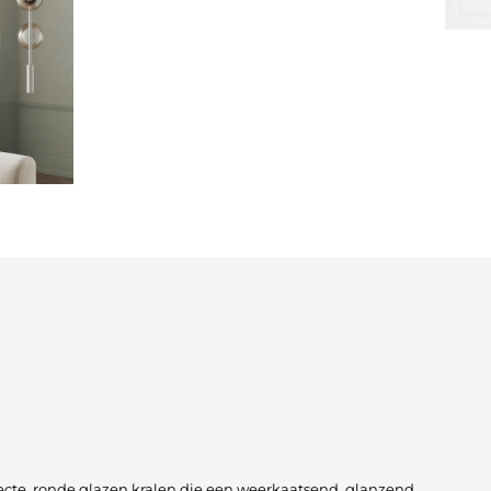
fecte, ronde glazen kralen die een weerkaatsend, glanzend