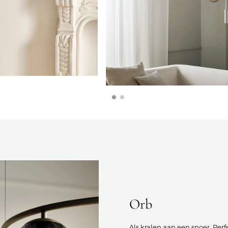
Orb
Als kralen aan een snoer. Per