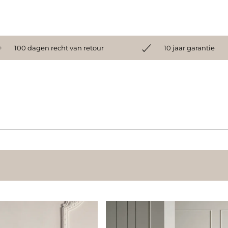
100 dagen recht van retour
10 jaar garantie