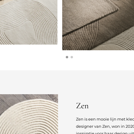
Zen
Zen is een mooie lijn met kl
designer van Zen, won in 202
inspiratie voor haar design u