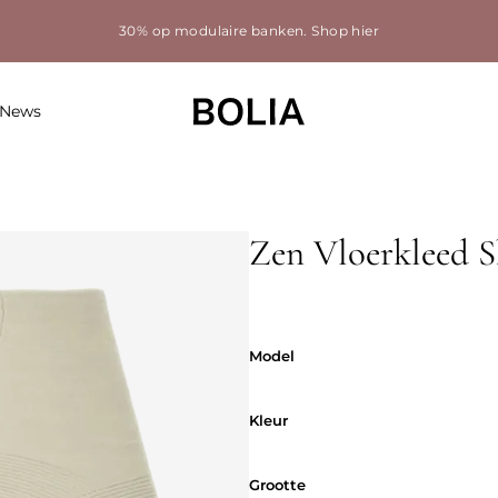
30% op modulaire banken.
Shop hier
News
Zen Vloerkleed S
Model
Model
Kleur
Kleur
Grootte
Grootte