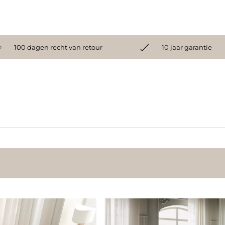
100 dagen recht van retour
10 jaar garantie