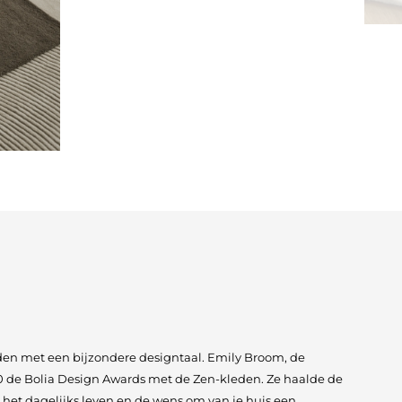
eden met een bijzondere designtaal. Emily Broom, de
0 de Bolia Design Awards met de Zen-kleden. Ze haalde de
it het dagelijks leven en de wens om van je huis een