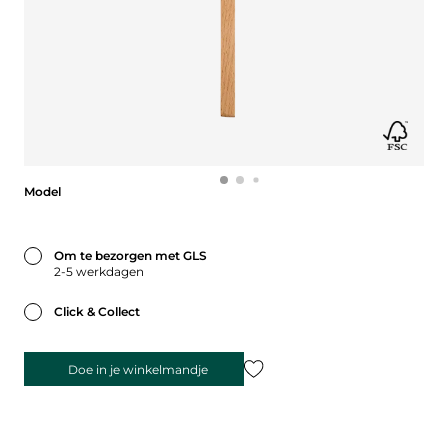
Model
Model
Om te bezorgen met GLS
2-5 werkdagen
Click & Collect
Doe in je winkelmandje