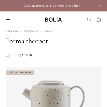
30% op modulaire banken.
Shop hier
Go to frontpage
Bolia.com
Accessoires
Keuken
Forma theepot
6 kg CO2eq .
Always Low Price