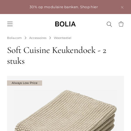
30% op modulaire banken.
Shop hier
Go to frontpage
Bolia.com
Accessoires
Woontextiel
Soft Cuisine Keukendoek - 2
stuks
Always Low Price