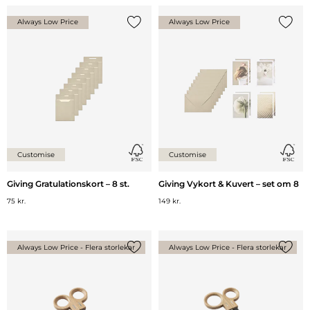
Always Low Price
Always Low Price
Lägg till {0} i listan
Lägg ti
Customise
Customise
Giving Gratulationskort – 8 st.
Giving Vykort & Kuvert – set om 8
75 kr.
149 kr.
Always Low Price - Flera storlekar
Always Low Price - Flera storlekar
Lägg till {0} i listan
Lägg ti