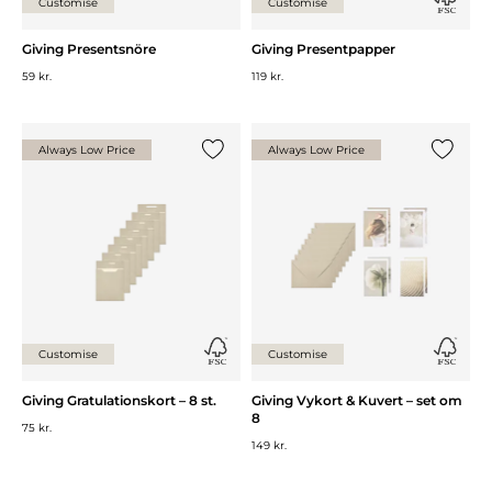
Customise
Customise
Giving Presentsnöre
Giving Presentpapper
59 kr.
119 kr.
Always Low Price
Always Low Price
Lägg till {0} i listan
Lägg till
Customise
Customise
Giving Gratulationskort – 8 st.
Giving Vykort & Kuvert – set om
8
75 kr.
149 kr.