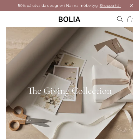
50% på utvalda designer i Naima möbeltyg.
Shoppa här
Stä
Varu
The Giving Collection