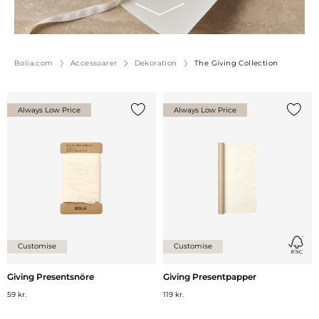
Bolia.com
Accessoarer
Dekoration
The Giving Collection
Always Low Price
Always Low Price
Lägg till {0} i listan
Lägg ti
Customise
Customise
Giving Presentsnöre
Giving Presentpapper
59 kr.
119 kr.