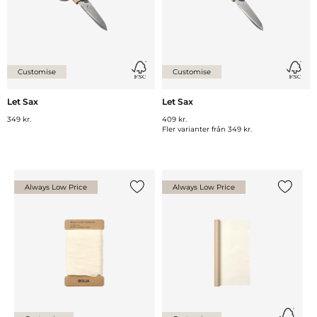
Customise
Customise
Let Sax
Let Sax
349 kr.
409 kr.
Fler varianter från
349 kr.
Always Low Price
Always Low Price
Lägg till {0} i listan
Lägg till