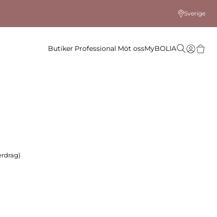
Sverige
Butiker
Professional
Möt oss
MyBOLIA
erdrag)
 färg