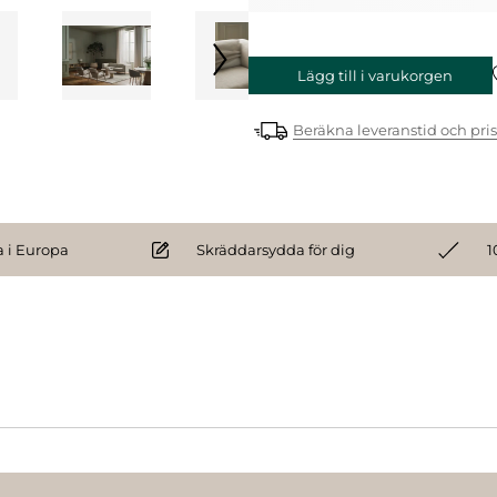
Lägg till i varukorgen
Beräkna leveranstid och pris
 i Europa
Skräddarsydda för dig
1