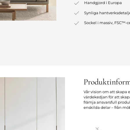
Handgjord i Europa
Synliga hantverksdetalj
Sockel i massiv, FSC™-ce
Produktinform
Vår vision om att skapa e
värdekedjan för att sk
främja ansvarsfull prod
enskilda delar – från möb