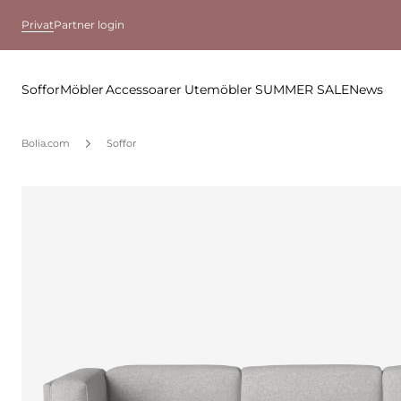
Privat
Partner login
Soffor
Möbler
Accessoarer
Utemöbler
SUMMER SALE
News
Bolia.com
Soffor