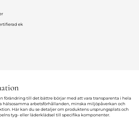
er
rtifierad ek
ation
n förändring till det bättre börjar med att vara transparenta i hela
apa hälsosamma arbetsförhållanden, minska miljöpåverkan och
uktion. Här kan du se detaljer om produktens ursprungsplats och
elns tyg- eller läderklädsel till specifika komponenter.