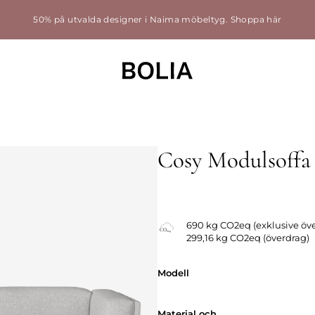
50% på utvalda designer i Naima möbeltyg.
Shoppa här
Cosy Modulsoffa
690 kg CO2eq (exklusive öv
299,16 kg CO2eq (överdrag)
Modell
Modell
Material och
Material och