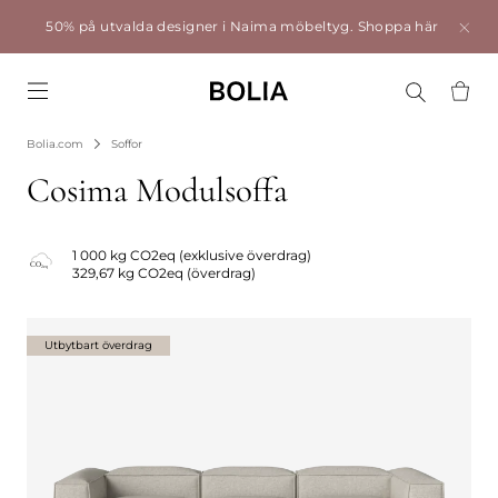
50% på utvalda designer i Naima möbeltyg.
Shoppa här
Go to frontpage
Bolia.com
Soffor
Cosima Modulsoffa
1 000 kg CO2eq (exklusive överdrag)
329,67 kg CO2eq (överdrag)
Utbytbart överdrag