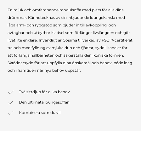
En mjuk och omfamnande modulsoffa med plats för alla dina
drömmar. Kännetecknas av sin inbjudande loungekänsla med
låga arm- och ryggstöd som bjuder in till avkoppling, och
avtagbar och utbytbar klädsel som förlänger livslängden och gör
livet lite enklare. Invändigt är Cosima tillverkad av FSC™-certifierat
trä och med fyllning av mjuka dun och fjädrar, sydd i kanaler för
att förlänga hållbarheten och säkerställa den ikoniska formen.
Skräddarsydd för att uppfylla dina önskemål och behov, både idag
och i framtiden när nya behov uppstår.
Två sittdjup för olika behov
Den ultimata loungesoffan
Kombinera som du vill