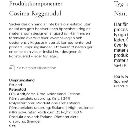
Produktkomponenter
Tyg- 
Cosima Ryggmodul
Nant
Vacker design handlar inte bara om estetik, utan
Här får
också om gott hantverk och öppenhet kring de
proces
material som designen är gjord av. Här finns en
lyxiga 
förenklad översikt över leveranskedjan och
läder. 
designens viktigaste material, komponenter och
över l
primära ursprungsländer. Ett tvärsnitt nedan ger
materia
en enkel och visuell insikt i hur designen är
produk
konstruerad – lager för lager.
materi
Vävt i K
Se tvärsnittsillustration
100 % P
Ursprungsland
Spunnet 
Estland
ursprun
Ryggstöd
66% Andfjädrar. Produktionsland: Estland.
Råmaterialets ursprung: Kina. | 34%
Polyesterfibrer. Produktionsland: Estland.
Råmaterialets ursprung: Estland. | High resilience
(HR) polyuretan koldskum, 35 kg/m³, 100 N.
Produktionsland: Estland. Råmaterialets
ursprung: Sverige.
Sits