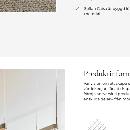
Soffan Caisa är byggd fö
material
Produktinform
Vår vision om att skapa e
värdekedjan för att sk
främja ansvarsfull prod
enskilda delar – från möb