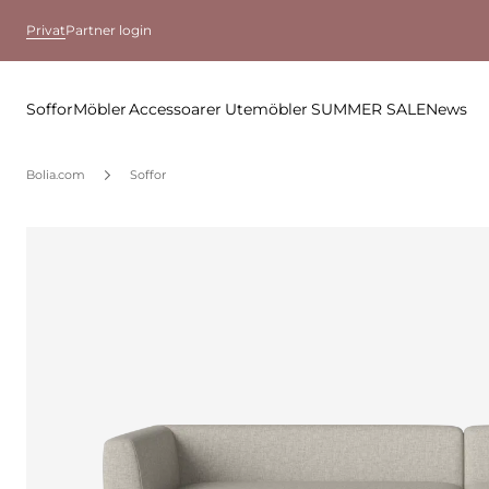
Privat
Partner login
Soffor
Möbler
Accessoarer
Utemöbler
SUMMER SALE
News
Bolia.com
Soffor