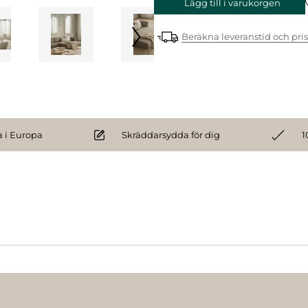
Lägg till i varukorgen
Beräkna leveranstid och pris
 i Europa
Skräddarsydda för dig
1