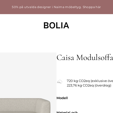
50% på utvalda designer i Naima möbeltyg.
Shoppa här
Caisa Modulsoff
720 kg CO2eq (exklusive öv
223,76 kg CO2eq (överdrag)
Modell
Modell
Material och
Material och