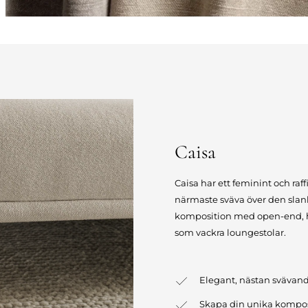
Caisa
Caisa har ett feminint och raff
närmaste sväva över den slan
komposition med open-end, hö
som vackra loungestolar.
Elegant, nästan svävan
Skapa din unika kompos