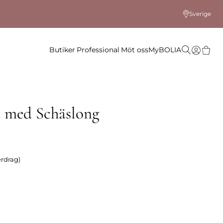
Sverige
Butiker
Professional
Möt oss
MyBOLIA
a med Schäslong
erdrag)
 färg