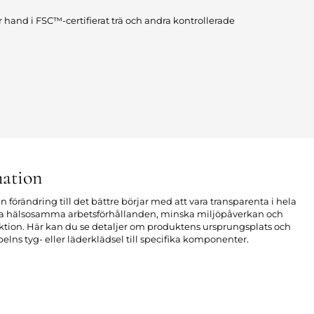
r hand i FSC™-certifierat trä och andra kontrollerade
ation
n förändring till det bättre börjar med att vara transparenta i hela
apa hälsosamma arbetsförhållanden, minska miljöpåverkan och
uktion. Här kan du se detaljer om produktens ursprungsplats och
elns tyg- eller läderklädsel till specifika komponenter.