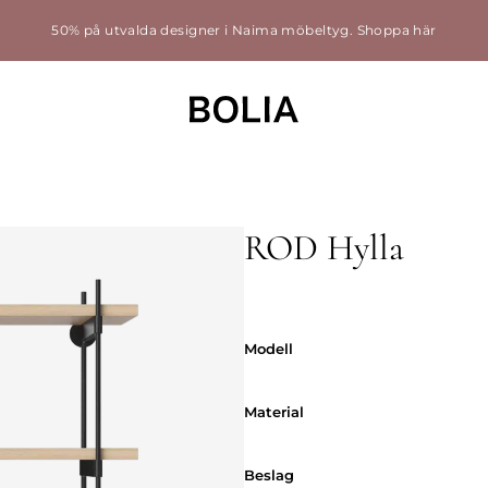
50% på utvalda designer i Naima möbeltyg.
Shoppa här
ROD Hylla
Modell
Modell
Material
Material
Beslag
Beslag