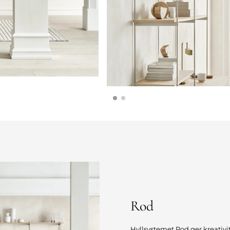
Rod
Hyllsystemet Rod ger kreativi