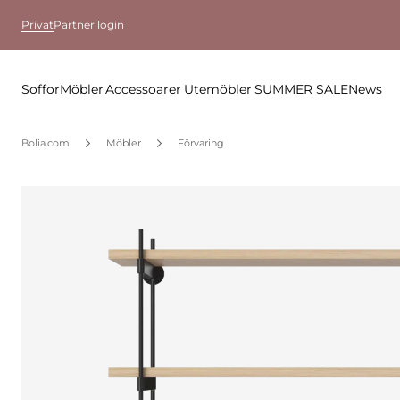
Privat
Partner login
Soffor
Möbler
Accessoarer
Utemöbler
SUMMER SALE
News
Bolia.com
Möbler
Förvaring