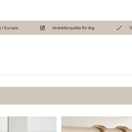
 i Europa
Skräddarsydda för dig
1