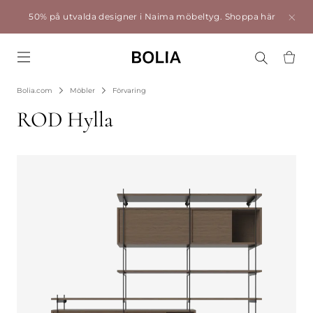
50% på utvalda designer i Naima möbeltyg.
Shoppa här
Go to frontpage
Bolia.com
Möbler
Förvaring
ROD Hylla