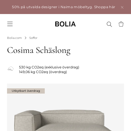
50% på utvalda designer i Naima möbeltyg.
Shoppa här
Go to frontpage
Bolia.com
Soffor
Cosima Schäslong
530 kg CO2eq (exklusive överdrag)
149,06 kg CO2eq (överdrag)
Utbytbart överdrag