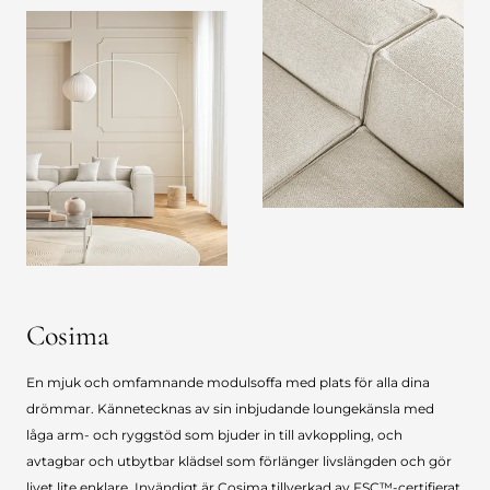
Cosima
En mjuk och omfamnande modulsoffa med plats för alla dina
drömmar. Kännetecknas av sin inbjudande loungekänsla med
låga arm- och ryggstöd som bjuder in till avkoppling, och
avtagbar och utbytbar klädsel som förlänger livslängden och gör
livet lite enklare. Invändigt är Cosima tillverkad av FSC™-certifierat