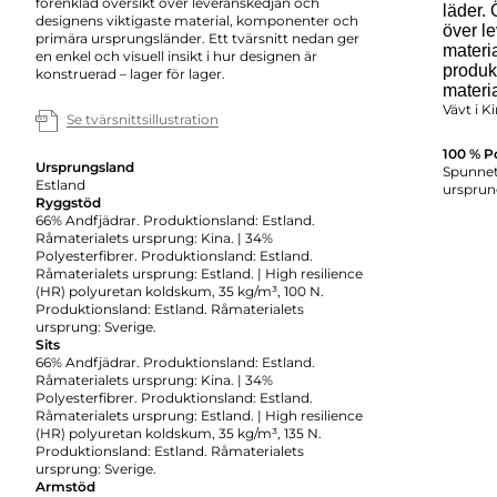
förenklad översikt över leveranskedjan och
läder. 
designens viktigaste material, komponenter och
över l
primära ursprungsländer. Ett tvärsnitt nedan ger
materia
en enkel och visuell insikt i hur designen är
produk
konstruerad – lager för lager.
materi
Vävt i K
Se tvärsnittsillustration
100 % P
Ursprungsland
Spunnet 
Estland
ursprun
Ryggstöd
66% Andfjädrar. Produktionsland: Estland.
Råmaterialets ursprung: Kina. | 34%
Polyesterfibrer. Produktionsland: Estland.
Råmaterialets ursprung: Estland. | High resilience
(HR) polyuretan koldskum, 35 kg/m³, 100 N.
Produktionsland: Estland. Råmaterialets
ursprung: Sverige.
Sits
66% Andfjädrar. Produktionsland: Estland.
Råmaterialets ursprung: Kina. | 34%
Polyesterfibrer. Produktionsland: Estland.
Råmaterialets ursprung: Estland. | High resilience
(HR) polyuretan koldskum, 35 kg/m³, 135 N.
Produktionsland: Estland. Råmaterialets
ursprung: Sverige.
Armstöd