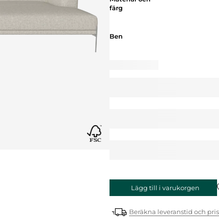
färg
Ben
Ben
Lägg till i varukorgen
Beräkna leveranstid och pris