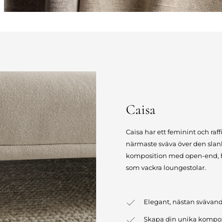
Caisa
Caisa har ett feminint och raff
närmaste sväva över den slan
komposition med open-end, hö
som vackra loungestolar.
Elegant, nästan svävan
Skapa din unika kompos