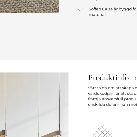
Soffan Caisa är byggd fö
material
Produktinform
Vår vision om att skapa e
värdekedjan för att sk
främja ansvarsfull prod
enskilda delar – från möb