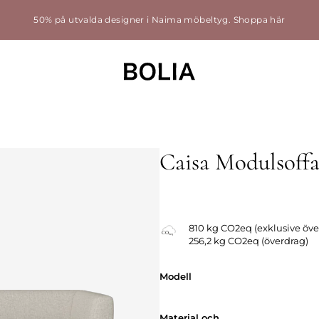
50% på utvalda designer i Naima möbeltyg.
Shoppa här
Caisa Modulsoff
810 kg CO2eq (exklusive öve
256,2 kg CO2eq (överdrag)
Modell
Modell
Material och
Material och