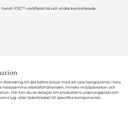
r hand i FSC™-certifierat trä och andra kontrollerade
ation
n förändring till det bättre börjar med att vara transparenta i hela
apa hälsosamma arbetsförhållanden, minska miljöpåverkan och
uktion. Här kan du se detaljer om produktens ursprungsplats och
elns tyg- eller läderklädsel till specifika komponenter.