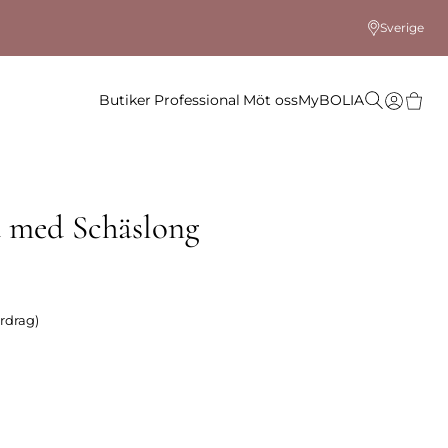
Sverige
Butiker
Professional
Möt oss
MyBOLIA
a med Schäslong
rdrag)
 färg