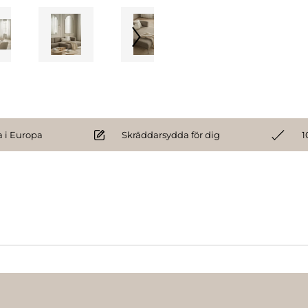
 i Europa
Skräddarsydda för dig
1