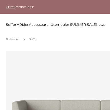
Privat
Partner login
Soffor
Möbler
Accessoarer
Utemöbler
SUMMER SALE
News
Bolia.com
Soffor