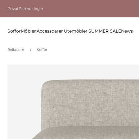
Privat
Partner login
Soffor
Möbler
Accessoarer
Utemöbler
SUMMER SALE
News
Bolia.com
Soffor