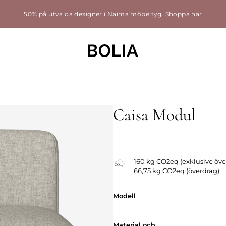
50% på utvalda designer i Naima möbeltyg.
Shoppa här
Caisa Modul
160 kg CO2eq (exklusive öve
66,75 kg CO2eq (överdrag)
Modell
Modell
Material och
Material och