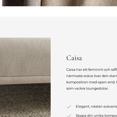
Caisa
Caisa har ett feminint och raff
närmaste sväva över den slan
komposition med open-end, hö
som vackra loungestolar.
Elegant, nästan svävan
Skapa din unika kompos