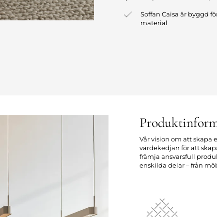
Soffan Caisa är byggd fö
material
Produktinform
Vår vision om att skapa e
värdekedjan för att sk
främja ansvarsfull prod
enskilda delar – från möb