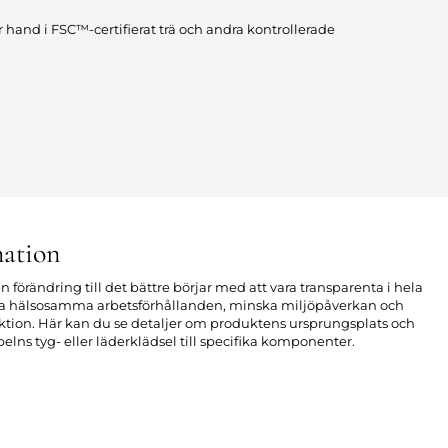
r hand i FSC™-certifierat trä och andra kontrollerade
ation
n förändring till det bättre börjar med att vara transparenta i hela
apa hälsosamma arbetsförhållanden, minska miljöpåverkan och
uktion. Här kan du se detaljer om produktens ursprungsplats och
elns tyg- eller läderklädsel till specifika komponenter.