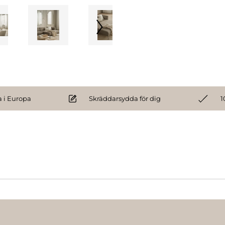
 i Europa
Skräddarsydda för dig
1