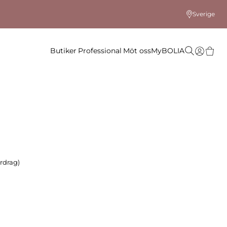
Sverige
Butiker
Professional
Möt oss
MyBOLIA
rdrag)
 färg