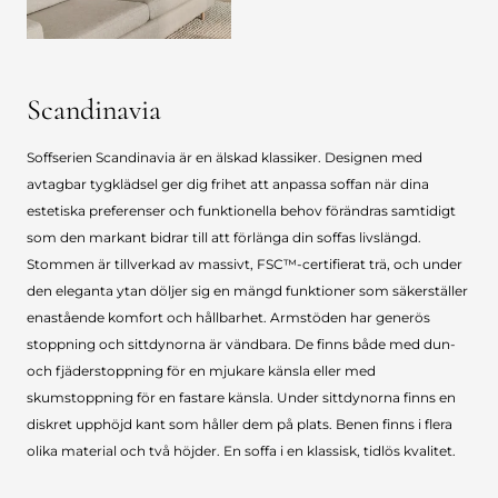
Scandinavia
Soffserien Scandinavia är en älskad klassiker. Designen med
avtagbar tygklädsel ger dig frihet att anpassa soffan när dina
estetiska preferenser och funktionella behov förändras samtidigt
som den markant bidrar till att förlänga din soffas livslängd.
Stommen är tillverkad av massivt, FSC™-certifierat trä, och under
den eleganta ytan döljer sig en mängd funktioner som säkerställer
enastående komfort och hållbarhet. Armstöden har generös
stoppning och sittdynorna är vändbara. De finns både med dun-
och fjäderstoppning för en mjukare känsla eller med
skumstoppning för en fastare känsla. Under sittdynorna finns en
diskret upphöjd kant som håller dem på plats. Benen finns i flera
olika material och två höjder. En soffa i en klassisk, tidlös kvalitet.