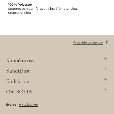
100 % Polyester
Spunnet och garnfärgat i: Kina. Råmaterialets
ursprung: Kina.
Free ride to the top
Kontakta oss
Kundtjänst
Kollektion
Om BOLIA
Stores
Hitta butiker