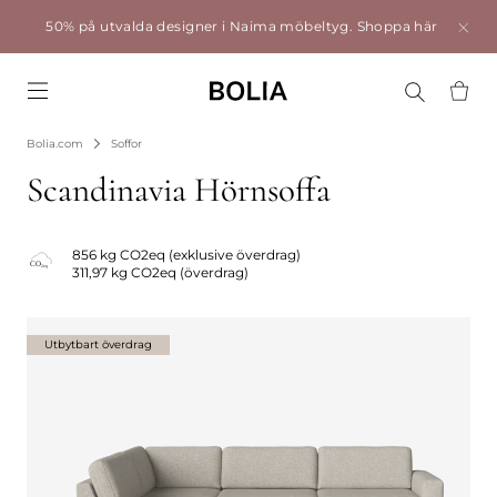
50% på utvalda designer i Naima möbeltyg.
Shoppa här
Go to frontpage
Bolia.com
Soffor
Scandinavia Hörnsoffa
856 kg CO2eq (exklusive överdrag)
311,97 kg CO2eq (överdrag)
Utbytbart överdrag