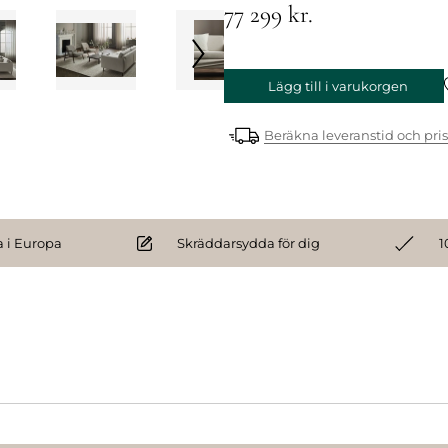
77 299 kr.
Lägg till i varukorgen
Beräkna leveranstid och pris
 i Europa
Skräddarsydda för dig
1