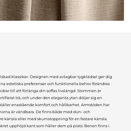
älskad klassiker. Designen med avtagbar tygklädsel ger dig
dina estetiska preferenser och funktionella behov förändras
rar till att förlänga din soffas livslängd. Stommen är
rtifierat trä, och under den eleganta ytan döljer sig en
täller enastående komfort och hållbarhet. Armstöden har
norna är vändbara. De finns både med dun- och
re känsla eller med skumstoppning för en fastare känsla.
skret upphöjd kant som håller dem på plats. Benen finns i