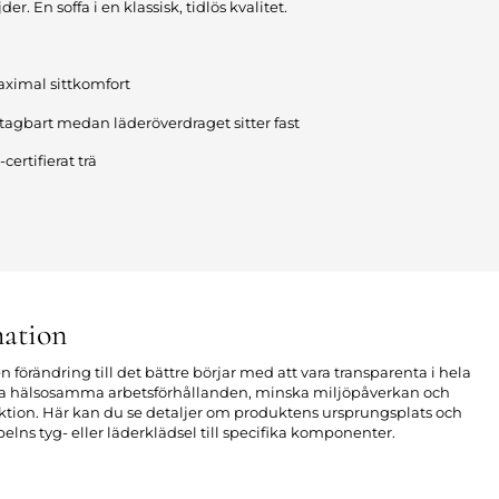
er. En soffa i en klassisk, tidlös kvalitet.
aximal sittkomfort
tagbart medan läderöverdraget sitter fast
ertifierat trä
ation
n förändring till det bättre börjar med att vara transparenta i hela
apa hälsosamma arbetsförhållanden, minska miljöpåverkan och
uktion. Här kan du se detaljer om produktens ursprungsplats och
elns tyg- eller läderklädsel till specifika komponenter.