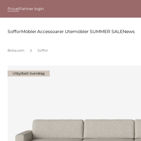
Privat
Partner login
Soffor
Möbler
Accessoarer
Utemöbler
SUMMER SALE
News
Bolia.com
Soffor
Utbytbart överdrag