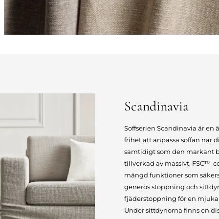
Scandinavia
Soffserien Scandinavia är en 
frihet att anpassa soffan när 
samtidigt som den markant bid
tillverkad av massivt, FSC™-ce
mängd funktioner som säkers
generös stoppning och sittdy
fjäderstoppning för en mjuka
Under sittdynorna finns en di