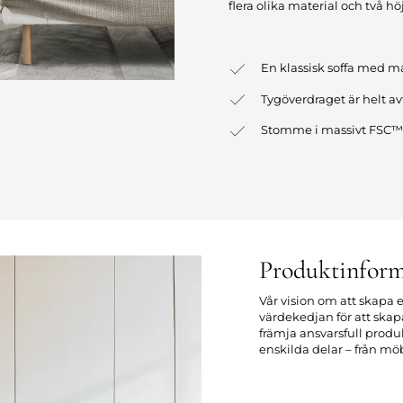
flera olika material och två höjd
En klassisk soffa med m
Tygöverdraget är helt av
Stomme i massivt FSC™-c
Produktinform
Vår vision om att skapa e
värdekedjan för att sk
främja ansvarsfull prod
enskilda delar – från möb