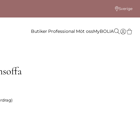
Sverige
Butiker
Professional
Möt oss
MyBOLIA
soffa
rdrag)
 färg