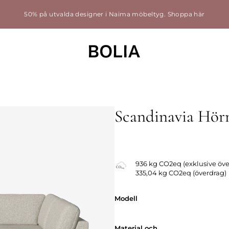
50% på utvalda designer i Naima möbeltyg.
Shoppa här
Scandinavia Hörn
Utbytbart överdrag
936 kg CO2eq (exklusive öve
335,04 kg CO2eq (överdrag)
Modell
Modell
Material och
Material och