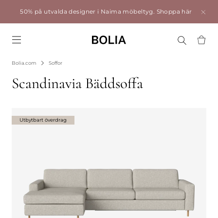
50% på utvalda designer i Naima möbeltyg.
Shoppa här
Go to frontpage
Bolia.com
Soffor
Scandinavia Bäddsoffa
Utbytbart överdrag