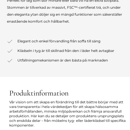
Perfekt för dig som bor mindre eller bara vill ha en extra sovplats.
Stommen är tillverkad av massivt, FSC™-certifierat trä, och under
den eleganta ytan döljer sig en mängd funktioner som säkerställer
enastående komfort och hållbarhet.
Elegant och enkel förvandling från soffa till säng
Klädseln i tyg är till skillnad från den i läder helt avtagbar
Utfällningsmekanismen är den bästa på marknaden
Produktinformation
Vår vision om att skapa en förändring till det bättre börjar med att
vara transparenta i hela värdekedjan för att skapa hälsosamma
arbetsförhållanden, minska miljöpåverkan och främja ansvarsfull
produktion. Här kan du se detaljer om produktens ursprungsplats
och enskilda delar – från möbelns tyg- eller läderklädsel till specifika
komponenter.