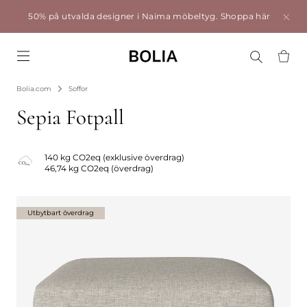
50% på utvalda designer i Naima möbeltyg.
Shoppa här
Go to frontpage
Bolia.com
Soffor
Sepia Fotpall
140 kg CO2eq (exklusive överdrag)
46,74 kg CO2eq (överdrag)
Utbytbart överdrag