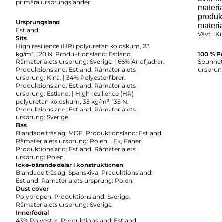
primära ursprungsländer.
materia
produk
Ursprungsland
materi
Estland
Vävt i K
Sits
High resilience (HR) polyuretan koldskum, 23
kg/m³, 120 N. Produktionsland: Estland.
100 % P
Råmaterialets ursprung: Sverige. | 66% Andfjädrar.
Spunnet 
Produktionsland: Estland. Råmaterialets
ursprun
ursprung: Kina. | 34% Polyesterfibrer.
Produktionsland: Estland. Råmaterialets
ursprung: Estland. | High resilience (HR)
polyuretan koldskum, 35 kg/m³, 135 N.
Produktionsland: Estland. Råmaterialets
ursprung: Sverige.
Bas
Blandade träslag, MDF. Produktionsland: Estland.
Råmaterialets ursprung: Polen. | Ek, Faner.
Produktionsland: Estland. Råmaterialets
ursprung: Polen.
Icke-bärande delar i konstruktionen
Blandade träslag, Spånskiva. Produktionsland:
Estland. Råmaterialets ursprung: Polen.
Dust cover
Polypropen. Produktionsland: Sverige.
Råmaterialets ursprung: Sverige.
Innerfodral
43% Polyester. Produktionsland: Estland.