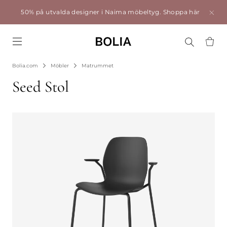
50% på utvalda designer i Naima möbeltyg.
Shoppa här
Go to frontpage
Bolia.com
Möbler
Matrummet
Seed Stol