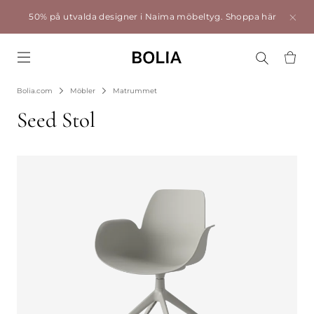
50% på utvalda designer i Naima möbeltyg.
Shoppa här
Go to frontpage
Bolia.com
Möbler
Matrummet
Seed Stol