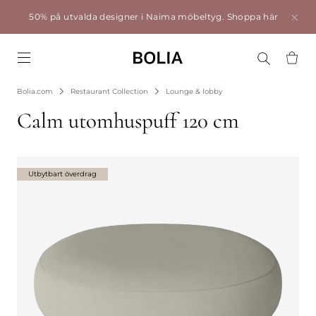
50% på utvalda designer i Naima möbeltyg.
Shoppa här
Go to frontpage
Bolia.com
Restaurant Collection
Lounge & lobby
Calm utomhuspuff 120 cm
Utbytbart överdrag