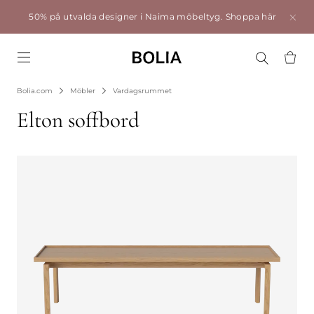
50% på utvalda designer i Naima möbeltyg.
Shoppa här
Go to frontpage
Bolia.com
Möbler
Vardagsrummet
Elton soffbord