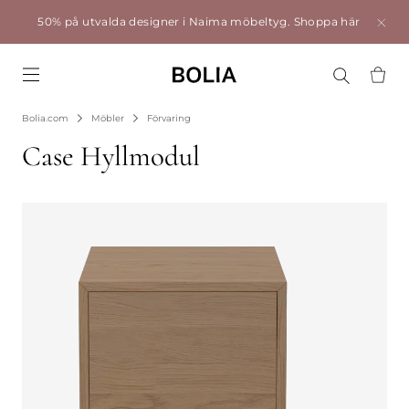
50% på utvalda designer i Naima möbeltyg.
Shoppa här
Go to frontpage
Bolia.com
Möbler
Förvaring
Case Hyllmodul