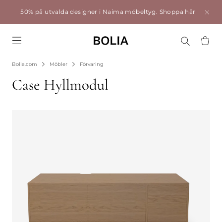
50% på utvalda designer i Naima möbeltyg.
Shoppa här
Go to frontpage
Bolia.com
Möbler
Förvaring
Case Hyllmodul