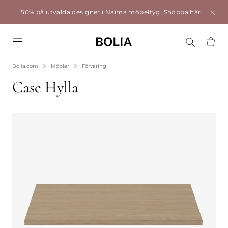
50% på utvalda designer i Naima möbeltyg.
Shoppa här
Go to frontpage
Bolia.com
Möbler
Förvaring
Case Hylla