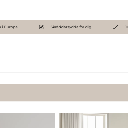
 i Europa
Skräddarsydda för dig
1