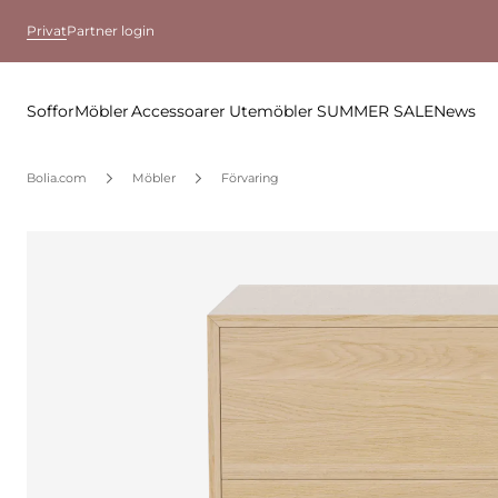
Privat
Partner login
Soffor
Möbler
Accessoarer
Utemöbler
SUMMER SALE
News
Bolia.com
Möbler
Förvaring