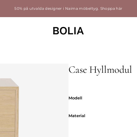
50% på utvalda designer i Naima möbeltyg.
Shoppa här
Case Hyllmodul
Modell
Modell
Material
Material