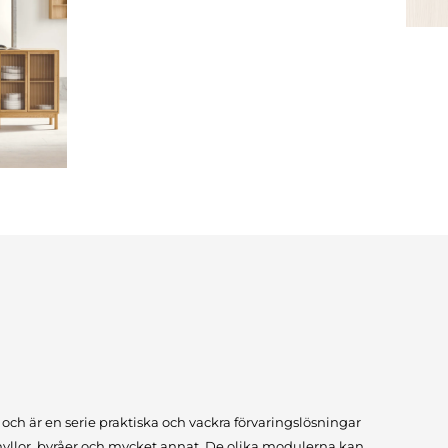
ch är en serie praktiska och vackra förvaringslösningar
llor, byråer och mycket annat. De olika modulerna kan