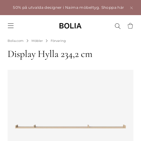
50% på utvalda designer i Naima möbeltyg.
Shoppa här
Go to frontpage
Bolia.com
Möbler
Förvaring
Display Hylla 234,2 cm