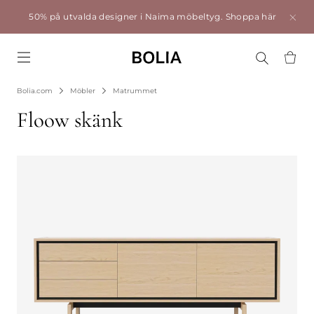
50% på utvalda designer i Naima möbeltyg.
Shoppa här
Go to frontpage
Bolia.com
Möbler
Matrummet
Floow skänk