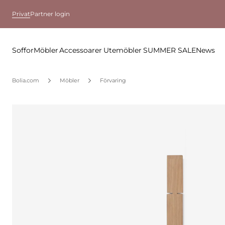
Privat
Partner login
Soffor
Möbler
Accessoarer
Utemöbler
SUMMER SALE
News
Bolia.com
Möbler
Förvaring