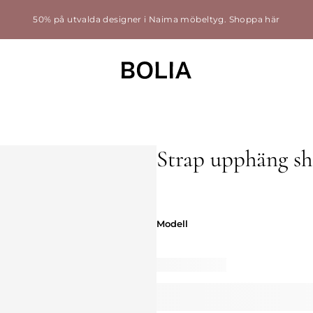
50% på utvalda designer i Naima möbeltyg.
Shoppa här
Strap upphäng sho
Modell
Modell