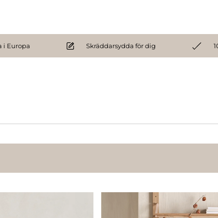
 i Europa
Skräddarsydda för dig
1