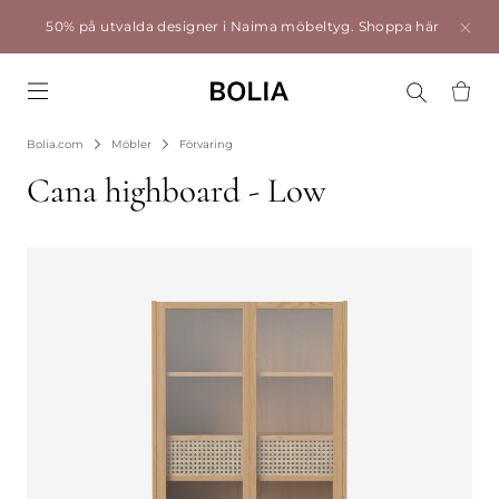
50% på utvalda designer i Naima möbeltyg.
Shoppa här
Go to frontpage
Bolia.com
Möbler
Förvaring
Cana highboard - Low