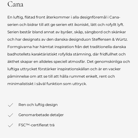
Cana
En luftig, flätad front återkommer i alla designföremål i Cana-
serien och bidrar till att ge serien ett ikoniskt, lätt och rofyllt lyft.
Serien består bland annat av byråer, skåp, sängbord och skänkar
och har designats av den danska designduon Steffensen & Würtz.
Formgivarna har hämtat inspiration från det traditionella danska
badhotellets karaktäristiskt rofyllda stämning, där fridfullhet och
äkthet skapar en alldeles speciell atmosfär. Det genomskinliga och
luftiga uttrycket förstärker inspirationskällan och är en vacker
påminnelse om att se till att hålla rummet enkelt, rent och
minimalistiskt i såväl funktion som uttryck.
Ren och luftig design
Genomarbetade detaljer
FSC™-certifierat trä