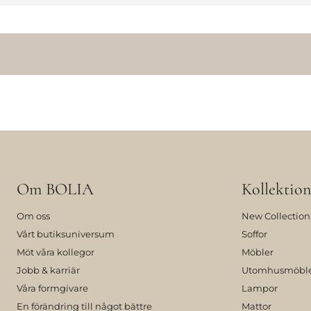
Om BOLIA
Kollektion
Om oss
New Collection
Vårt butiksuniversum
Soffor
Möt våra kollegor
Möbler
Jobb & karriär
Utomhusmöbl
Våra formgivare
Lampor
En förändring till något bättre
Mattor