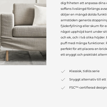
dig friheten att anpassa dina 
soffans livslängd förlängs av
döljer en mängd dolda funkti
armstöden generös stoppning,
fjäderfyllning eller skum för
något upphöjd kant under sittd
och ek, och i två olika höjder
puff med många funktioner. Puf
perfekt för att placera en bric
ett snyggt och praktiskt alterna
Klassisk, tidlös serie
Snyggt alternativ till et
FSC™-certifierad design