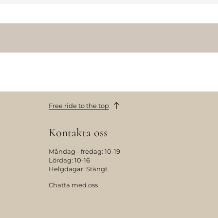
Free ride to the top
Kontakta oss
Måndag - fredag: 10-19
Lördag: 10-16
Helgdagar: Stängt
Chatta med oss