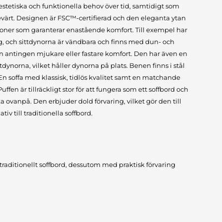
estetiska och funktionella behov över tid, samtidigt som
sevärt. Designen är FSC™-certifierad och den eleganta ytan
oner som garanterar enastående komfort. Till exempel har
 och sittdynorna är vändbara och finns med dun- och
 en antingen mjukare eller fastare komfort. Den har även en
ynorna, vilket håller dynorna på plats. Benen finns i stål
. En soffa med klassisk, tidlös kvalitet samt en matchande
fen är tillräckligt stor för att fungera som ett soffbord och
ka ovanpå. Den erbjuder dold förvaring, vilket gör den till
tiv till traditionella soffbord.
t traditionellt soffbord, dessutom med praktisk förvaring