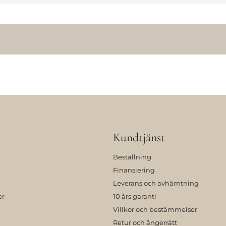
Kundtjänst
Beställning
Finansiering
Leverans och avhämtning
er
10 års garanti
Villkor och bestämmelser
Retur och ångerrätt