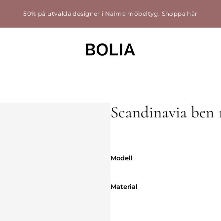
50% på utvalda designer i Naima möbeltyg.
Shoppa här
Scandinavia ben 
Modell
Modell
Material
Material