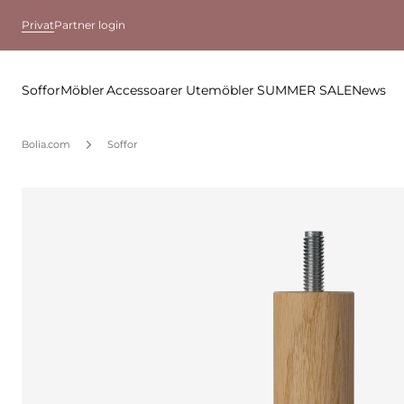
Privat
Partner login
Soffor
Möbler
Accessoarer
Utemöbler
SUMMER SALE
News
Bolia.com
Soffor