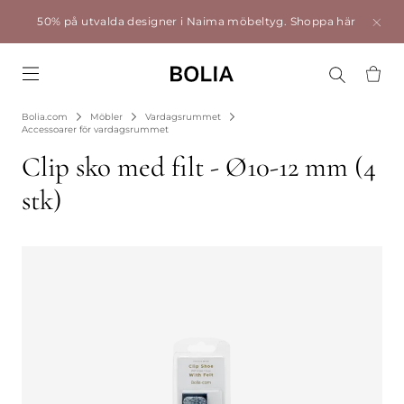
50% på utvalda designer i Naima möbeltyg.
Shoppa här
Go to frontpage
Bolia.com
Möbler
Vardagsrummet
Accessoarer för vardagsrummet
Clip sko med filt - Ø10-12 mm (4
stk)