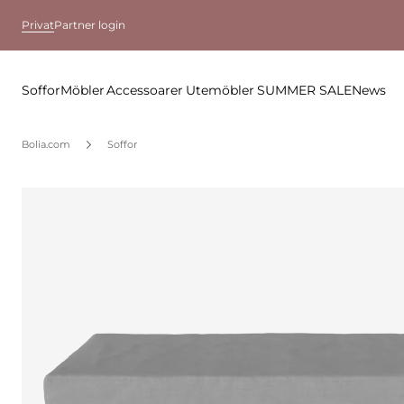
Privat
Partner login
Soffor
Möbler
Accessoarer
Utemöbler
SUMMER SALE
News
Bolia.com
Soffor