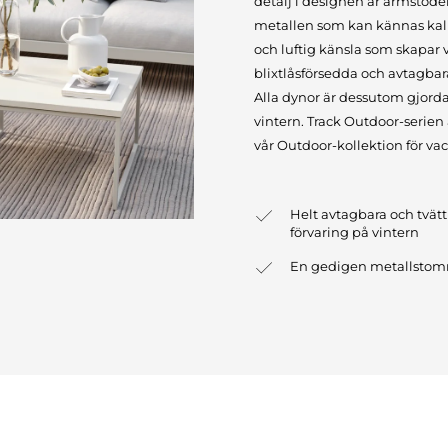
detalj i designen är armstöd
metallen som kan kännas kall e
och luftig känsla som skapar va
blixtlåsförsedda och avtagbara,
Alla dynor är dessutom gjorda
vintern. Track Outdoor-serien
vår Outdoor-kollektion för 
Helt avtagbara och tvät
förvaring på vintern
En gedigen metallstom