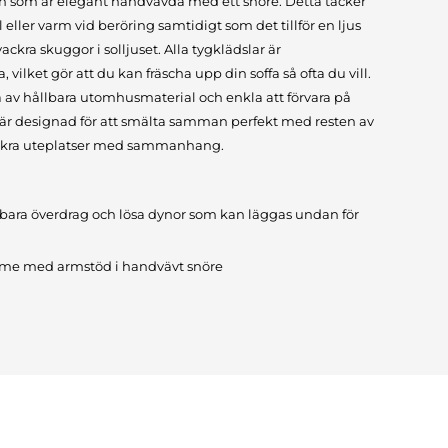
en som är elegant handvävda med ett snöre. Detta täcker
ller varm vid beröring samtidigt som det tillför en ljus
ckra skuggor i solljuset. Alla tygklädslar är
 vilket gör att du kan fräscha upp din soffa så ofta du vill.
 av hållbara utomhusmaterial och enkla att förvara på
 är designad för att smälta samman perfekt med resten av
vackra uteplatser med sammanhang.
tbara överdrag och lösa dynor som kan läggas undan för
me med armstöd i handvävt snöre