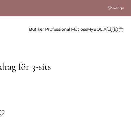
Sverige
Butiker
Professional
Möt oss
MyBOLIA
rag för 3-sits