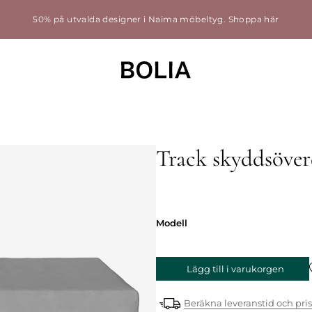
50% på utvalda designer i Naima möbeltyg.
Shoppa här
Track skyddsöverd
Modell
Modell
Lägg till i varukorgen
Beräkna leveranstid och pris