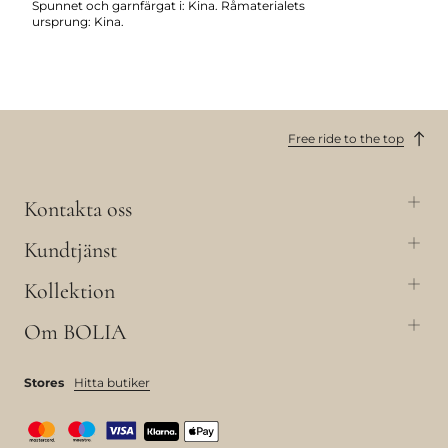
Spunnet och garnfärgat i: Kina. Råmaterialets
ursprung: Kina.
Free ride to the top
Kontakta oss
Kundtjänst
Kollektion
Om BOLIA
Stores
Hitta butiker