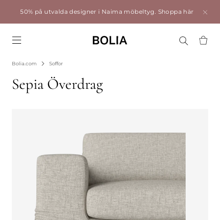
50% på utvalda designer i Naima möbeltyg.
Shoppa här
Go to frontpage
Bolia.com
Soffor
Sepia Överdrag