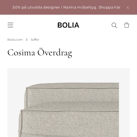
50% på utvalda designer i Naima möbeltyg.
Shoppa här
Go to frontpage
Bolia.com
Soffor
Cosima Överdrag