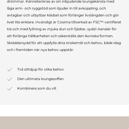
drömmar. Kännetecknas av sin inbjudande loungekänsla med
låga arm- och ryggstöd som bjuder in till avkoppling, och
avtagbar och utbytbar klädsel som förlänger livslängden och gör
livet lite enklare. Invändigt är Cosima tillverkad av FSC™-certifierat
trä och med fyllning av mjuka dun och fjädrar, sydd i kanaler för
att förlänga hållbarheten och säkerställa den ikoniska formen.
Skräddarsydd för att uppfylla dina önskemål och behov, både idag
och i framtiden när nya behov uppstår.
Två sittdjup för olika behov
Den ultimata loungesoffan
Kombinera som du vill