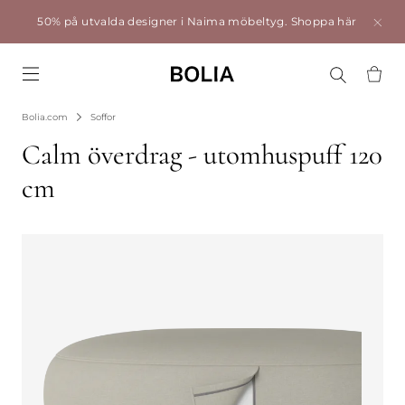
50% på utvalda designer i Naima möbeltyg.
Shoppa här
Go to frontpage
Bolia.com
Soffor
Calm överdrag - utomhuspuff 120
cm