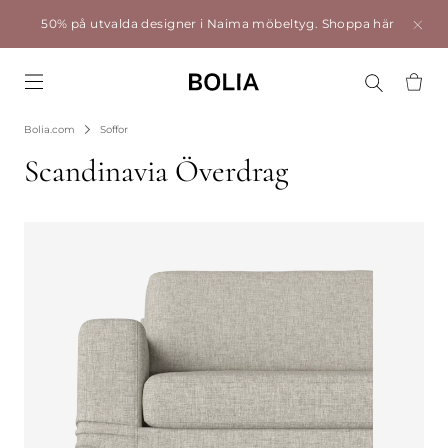
50% på utvalda designer i Naima möbeltyg.
Shoppa här
Go to frontpage
Bolia.com
Soffor
Scandinavia Överdrag