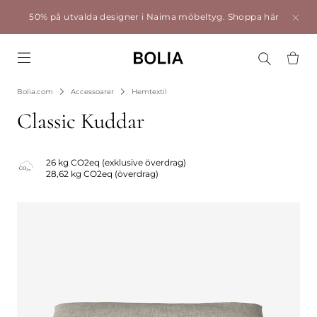
50% på utvalda designer i Naima möbeltyg.
Shoppa här
Go to frontpage
Bolia.com
Accessoarer
Hemtextil
Classic Kuddar
26 kg CO2eq (exklusive överdrag)
28,62 kg CO2eq (överdrag)