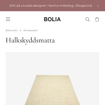
50% på utvalda designer i Naima möbeltyg.
Shoppa här
Go to frontpage
Bolia.com
Accessoarer
Halkskyddsmatta